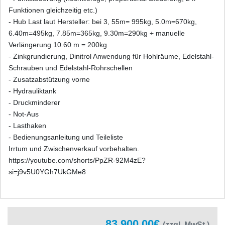
Funktionen gleichzeitig etc.)
- Hub Last laut Hersteller: bei 3, 55m= 995kg, 5.0m=670kg,
6.40m=495kg, 7.85m=365kg, 9.30m=290kg + manuelle
Verlängerung 10.60 m = 200kg
- Zinkgrundierung, Dinitrol Anwendung für Hohlräume, Edelstahl-
Schrauben und Edelstahl-Rohrschellen
- Zusatzabstützung vorne
- Hydrauliktank
- Druckminderer
- Not-Aus
- Lasthaken
- Bedienungsanleitung und Teileliste
Irrtum und Zwischenverkauf vorbehalten.
https://youtube.com/shorts/PpZR-92M4zE?
si=j9v5U0YGh7UkGMe8
83.900,00€
(zzgl. MwSt.)