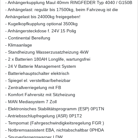
- Anhängerkupplung Maul 40mm RINGFEDER Typ 4040 / G150B
- Anhängelast: regulär bis 17500kg, beim Fahrzeug ist die
Anhängelast bis 24000kg freigegeben!
- Kugelkopfkupplung optional 3500kg
- Anhängersteckdose f. 24V 15 Polig
- Continental Bereifung
- Klimaanlage
- Standheizung Wasserzusatzheizung 4kW
- 2 x Batterien 180AH Longlife, wartungsfrei
- 24 V Batterie Management System
- Batteriehauptschalter elektrisch
- Spiegel el. verstellbar/beheizbar
- Zentrallverriegelung mit FB
- Komfort Fahrersitz mit Sitzheizung
- MAN Mediasystem 7 Zoll
- Elektronisches Stabilitätsprogramm (ESP) 0P1TN
- Antriebsschlupfregelung (ASR) 0P1T2
- Tempomat (Fahrgeschwindigkeitsregelung FGR )
- Notbremsassistent EBA, nichtabschaltbar 0PHDA
- Spurverlassenswarner LDW