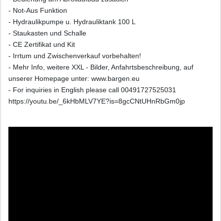
- Not-Aus Funktion
- Hydraulikpumpe u. Hydrauliktank 100 L
- Staukasten und Schalle
- CE Zertifikat und Kit
- Irrtum und Zwischenverkauf vorbehalten!
- Mehr Info, weitere XXL - Bilder, Anfahrtsbeschreibung, auf
unserer Homepage unter: www.bargen.eu
- For inquiries in English please call 00491727525031
https://youtu.be/_6kHbMLV7YE?is=8gcCNtUHnRbGm0jp