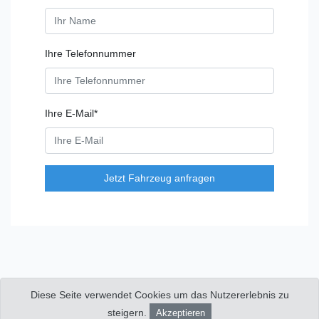
Ihre Telefonnummer
Ihre E-Mail*
Jetzt Fahrzeug anfragen
Diese Seite verwendet Cookies um das Nutzererlebnis zu
© 2026 Copyright:
Viktor Bargen Nutzfahrzeuge
|
Impressum
|
Datenschutzerklärung
|
Kontakt
steigern.
Akzeptieren